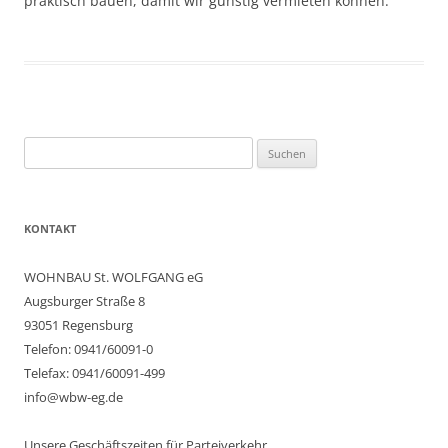
praktisch bauen, damit wir günstig vermieten können.“
Suchen
nach:
KONTAKT
WOHNBAU St. WOLFGANG eG
Augsburger Straße 8
93051 Regensburg
Telefon: 0941/60091-0
Telefax: 0941/60091-499
info@wbw-eg.de
Unsere Geschäftszeiten für Parteiverkehr