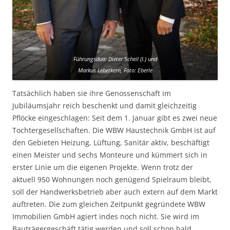
Führungsduo: Dieter Scheil (l.) und
Markus Leberkern, Foto: Eberle
Tatsächlich haben sie ihre Genossenschaft im
Jubiläumsjahr reich beschenkt und damit gleichzeitig
Pflöcke eingeschlagen: Seit dem 1. Januar gibt es zwei neue
Tochtergesellschaften. Die WBW Haustechnik GmbH ist auf
den Gebieten Heizung, Lüftung, Sanitär aktiv, beschäftigt
einen Meister und sechs Monteure und kümmert sich in
erster Linie um die eigenen Projekte. Wenn trotz der
aktuell 950 Wohnungen noch genügend Spielraum bleibt,
soll der Handwerksbetrieb aber auch extern auf dem Markt
auftreten. Die zum gleichen Zeitpunkt gegründete WBW
Immobilien GmbH agiert indes noch nicht. Sie wird im
Bauträgergeschäft tätig werden und soll schon bald