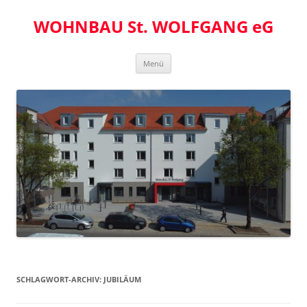
Zum
Inhalt
WOHNBAU St. WOLFGANG eG
springen
Menü
SCHLAGWORT-ARCHIV:
JUBILÄUM