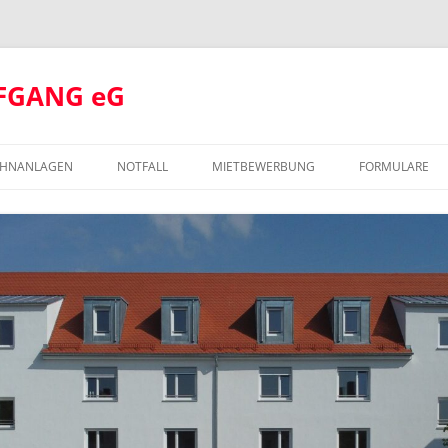
FGANG eG
HNANLAGEN
NOTFALL
MIETBEWERBUNG
FORMULARE
 KUMPFMÜHL MITTE
 KUMPFMÜHL
OLFGANGSSCHULE
 KUMPFMÜHL THERESIEN-AREAL
 NEUPRÜLL
 GALGENBERG
 ALTSTADT