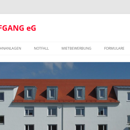
FGANG eG
HNANLAGEN
NOTFALL
MIETBEWERBUNG
FORMULARE
 KUMPFMÜHL MITTE
 KUMPFMÜHL
OLFGANGSSCHULE
 KUMPFMÜHL THERESIEN-AREAL
 NEUPRÜLL
 GALGENBERG
 ALTSTADT