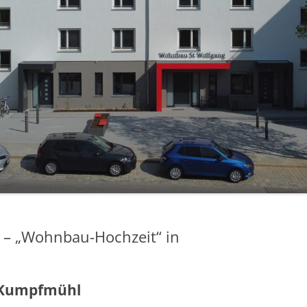
 KÖNIGSWIESEN
 ZIEGETSBERG
g – „Wohnbau-Hochzeit“ in
 Kumpfmühl