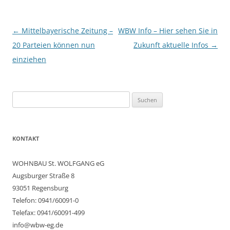
Beitragsnavigation
←
Mittelbayerische Zeitung –
WBW Info – Hier sehen Sie in
20 Parteien können nun
Zukunft aktuelle Infos
→
einziehen
Suchen
nach:
KONTAKT
WOHNBAU St. WOLFGANG eG
Augsburger Straße 8
93051 Regensburg
Telefon: 0941/60091-0
Telefax: 0941/60091-499
info@wbw-eg.de