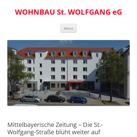
Zum
Inhalt
WOHNBAU St. WOLFGANG eG
springen
Menü
Mittelbayerische Zeitung – Die St.-
Wolfgang-Straße blüht weiter auf