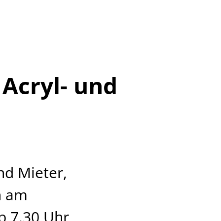
Acryl- und
nd Mieter,
n am
b 7.30 Uhr